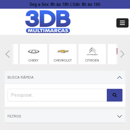
Seg a Sex: 8h às 18h | Sáb: 8h às 16h
BYD
CHERY
CHEVROLET
CITROEN
FIAT
BUSCA RÁPIDA
FILTROS