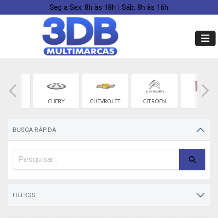
Seg a Sex: 8h às 18h | Sáb: 8h às 16h
BYD
CHERY
CHEVROLET
CITROEN
FIAT
BUSCA RÁPIDA
FILTROS