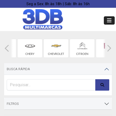
Seg a Sex: 8h às 18h | Sáb: 8h às 16h
BYD
CHERY
CHEVROLET
CITROEN
FIAT
BUSCA RÁPIDA
FILTROS