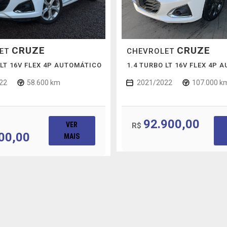
CRUZE
CRUZE
LET
CHEVROLET
 LT 16V FLEX 4P AUTOMÁTICO
1.4 TURBO LT 16V FLEX 4P 
22
58.600 km
2021/2022
107.000 k
92.900,00
VER
R$
00,00
MAIS