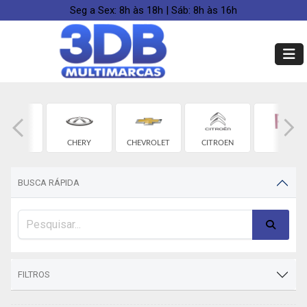
Seg a Sex: 8h às 18h | Sáb: 8h às 16h
BYD
CHERY
CHEVROLET
CITROEN
FIAT
BUSCA RÁPIDA
FILTROS