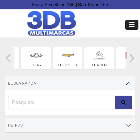
Seg a Sex: 8h às 18h | Sáb: 8h às 16h
BYD
CHERY
CHEVROLET
CITROEN
FIAT
BUSCA RÁPIDA
FILTROS