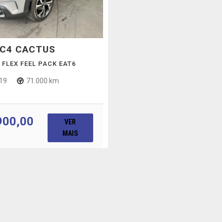
C4 CACTUS
0 FLEX FEEL PACK EAT6
19
71.000 km
900,00
VER
MAIS