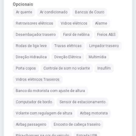
Opcionais
Ar quente
Ar condicionado
Bancos de Couro
Retrovisores elétricos
Vidros elétricos
Alarme
Desembaçador traseiro
Farol de neblina
Freios ABS
Rodas de liga leve
Travas elétricas
Limpador traseiro
Direção Hidraulica
Direção Elétrica
Multimídia
Porta copos
Controle de som no volante
Insufilm
Vidros elétricos Traseiros
Banco do motorista com ajuste de altura
Computador de bordo
Sensor de estacionamento
Volante com regulagem de altura
Airbag motorista
Airbag passageiro
Encosto de cabeça traseiro
Pára-choques na cor do veiculo
Entrada USB