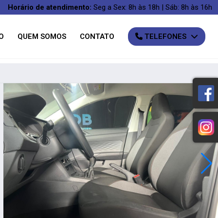
Horário de atendimento:
Seg a Sex: 8h às 18h | Sáb: 8h às 16h
O
QUEM SOMOS
CONTATO
TELEFONES