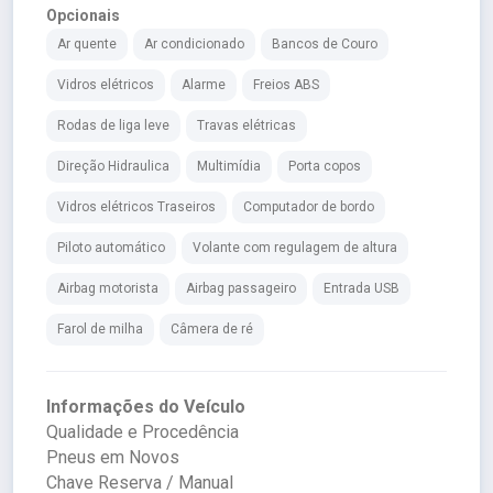
Opcionais
Ar quente
Ar condicionado
Bancos de Couro
Vidros elétricos
Alarme
Freios ABS
Rodas de liga leve
Travas elétricas
Direção Hidraulica
Multimídia
Porta copos
Vidros elétricos Traseiros
Computador de bordo
Piloto automático
Volante com regulagem de altura
Airbag motorista
Airbag passageiro
Entrada USB
Farol de milha
Câmera de ré
Informações do Veículo
Qualidade e Procedência
Pneus em Novos
Chave Reserva / Manual